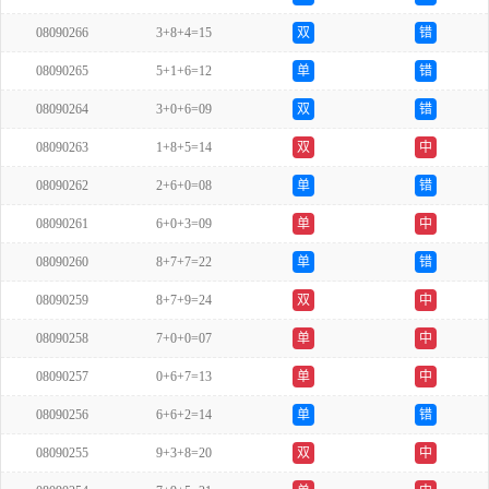
08090266
3+8+4=15
双
错
08090265
5+1+6=12
单
错
08090264
3+0+6=09
双
错
08090263
1+8+5=14
双
中
08090262
2+6+0=08
单
错
08090261
6+0+3=09
单
中
08090260
8+7+7=22
单
错
08090259
8+7+9=24
双
中
08090258
7+0+0=07
单
中
08090257
0+6+7=13
单
中
08090256
6+6+2=14
单
错
08090255
9+3+8=20
双
中