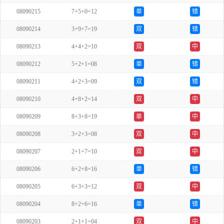
08090215
7+5+0=12
单
错
08090214
3+9+7=19
双
错
08090213
4+4+2=10
双
中
08090212
5+2+1=08
单
错
08090211
4+2+3=09
双
错
08090210
4+8+2=14
双
中
08090209
8+3+8=19
单
中
08090208
3+2+3=08
双
中
08090207
2+1+7=10
双
中
08090206
6+2+8=16
单
错
08090205
6+3+3=12
双
中
08090204
8+2+6=16
单
错
08090203
2+1+1=04
双
中