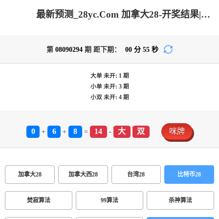
最新预测_28yc.Com 加拿大28-开奖结果|加拿大28在线预测网|加拿大pc在线|PC最新预测咪牌|专注研究加拿大28预测官方结果！
第
08090294
期 距下期：
00
分
55
秒
大单
未开:
1
期
小单
未开:
3
期
小双
未开:
4
期
0
6
8
14
大
双
咪牌
+
+
=
-
加拿大28
加拿大西28
台湾28
比特币28
焚寂算法
99算法
杀神算法