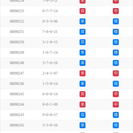
08090254
7+9+5=21
单
中
08090253
0+7+7=14
双
中
08090252
0+3+3=06
单
错
08090251
7+8+6=21
双
错
08090250
5+1+9=15
双
错
08090249
1+6+7=14
单
错
08090248
3+7+6=16
单
错
08090247
2+4+1=07
单
中
08090246
1+5+8=14
单
错
08090245
6+0+8=14
双
中
08090244
8+0+1=09
单
中
08090243
9+0+8=17
双
错
08090242
5+3+8=16
单
错