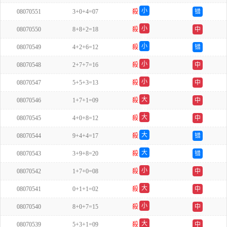
单
小
08070551
3+0+4=07
殺
错
单
小
08070550
8+8+2=18
殺
中
双
小
08070549
4+2+6=12
殺
错
双
小
08070548
2+7+7=16
殺
中
单
小
08070547
5+5+3=13
殺
中
双
大
08070546
1+7+1=09
殺
中
双
大
08070545
4+0+8=12
殺
中
双
大
08070544
9+4+4=17
殺
错
单
大
08070543
3+9+8=20
殺
错
双
小
08070542
1+7+0=08
殺
中
单
大
08070541
0+1+1=02
殺
中
双
小
08070540
8+0+7=15
殺
中
双
大
08070539
5+3+1=09
殺
中