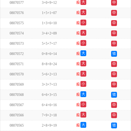
大
08070577
3+0+9=12
殺
中
双
大
08070576
1+5+1=07
殺
中
单
小
08070575
1+3+6=10
殺
中
单
大
08070574
3+4+2=09
殺
中
单
小
08070573
5+5+7=17
殺
中
单
大
08070572
0+8+6=14
殺
错
双
大
08070571
8+8+8=24
殺
中
单
大
08070570
5+6+2=13
殺
中
单
小
08070569
3+3+7=13
殺
中
双
大
08070568
6+6+3=15
殺
错
单
小
08070567
6+4+6=16
殺
中
单
大
08070566
7+9+2=18
殺
中
单
大
08070565
2+8+9=19
殺
错
单