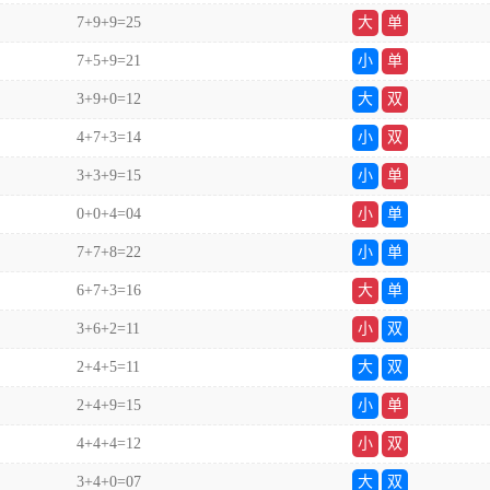
7+9+9=25
大
单
7+5+9=21
小
单
3+9+0=12
大
双
4+7+3=14
小
双
3+3+9=15
小
单
0+0+4=04
小
单
7+7+8=22
小
单
6+7+3=16
大
单
3+6+2=11
小
双
2+4+5=11
大
双
2+4+9=15
小
单
4+4+4=12
小
双
3+4+0=07
大
双