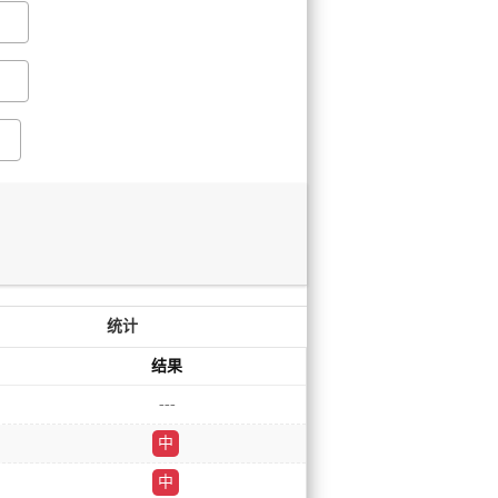
统计
结果
---
中
中