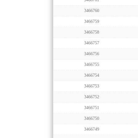
3466760
3466759
3466758
3466757
3466756
3466755
3466754
3466753
3466752
3466751
3466750
3466749