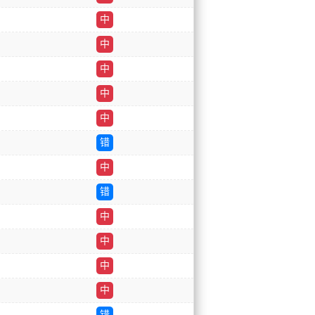
中
中
中
中
中
错
中
错
中
中
中
中
错