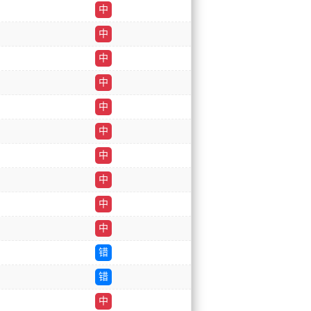
中
中
中
中
中
中
中
中
中
中
错
错
中