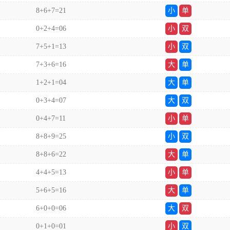
8+6+7=21
小
单
0+2+4=06
小
双
7+5+1=13
小
双
7+3+6=16
大
单
1+2+1=04
大
单
0+3+4=07
大
双
0+4+7=11
小
单
8+8+9=25
小
双
8+8+6=22
大
单
4+4+5=13
小
单
5+6+5=16
大
单
6+0+0=06
大
双
0+1+0=01
小
双