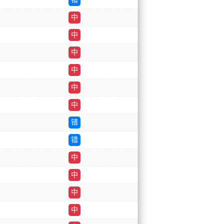
中
中
中
中
中
中
错
错
中
中
中
中