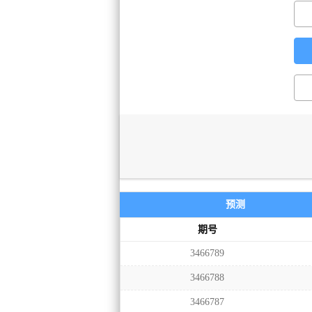
预测
期号
3466789
3466788
3466787