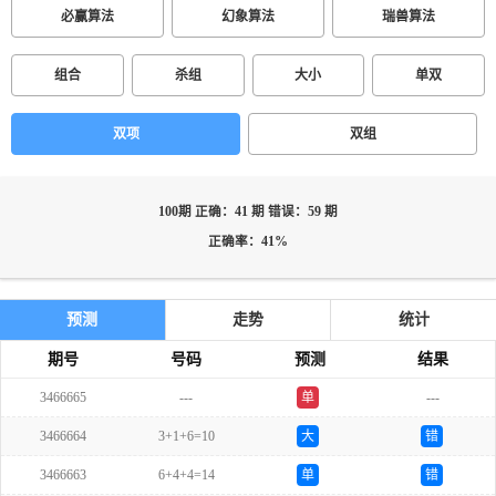
必赢算法
幻象算法
瑞兽算法
组合
杀组
大小
单双
双项
双组
100期 正确：41 期 错误：59 期
正确率：41%
预测
走势
统计
期号
号码
预测
结果
3466665
---
单
---
3466664
3+1+6=10
大
错
3466663
6+4+4=14
单
错