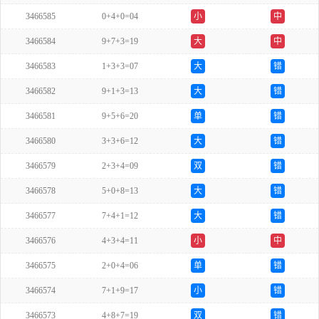
3466585
0+4+0=04
小
中
3466584
9+7+3=19
大
中
3466583
1+3+3=07
大
错
3466582
9+1+3=13
大
错
3466581
9+5+6=20
单
错
3466580
3+3+6=12
大
错
3466579
2+3+4=09
双
错
3466578
5+0+8=13
大
错
3466577
7+4+1=12
大
错
3466576
4+3+4=11
小
中
3466575
2+0+4=06
单
错
3466574
7+1+9=17
小
错
3466573
4+8+7=19
双
错