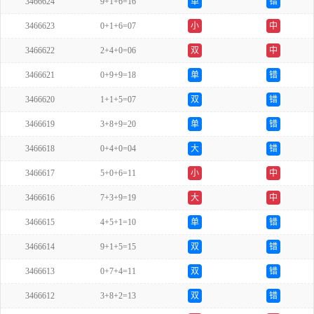
3466624
9+1+6=16
单
错
3466623
0+1+6=07
小
中
3466622
2+4+0=06
双
中
3466621
0+9+9=18
单
错
3466620
1+1+5=07
双
错
3466619
3+8+9=20
单
错
3466618
0+4+0=04
大
错
3466617
5+0+6=11
小
中
3466616
7+3+9=19
大
中
3466615
4+5+1=10
单
错
3466614
9+1+5=15
双
错
3466613
0+7+4=11
双
错
3466612
3+8+2=13
双
错