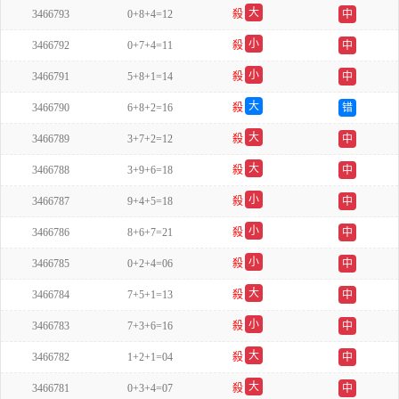
大
3466793
0+8+4=12
殺
中
单
小
3466792
0+7+4=11
殺
中
双
小
3466791
5+8+1=14
殺
中
双
大
3466790
6+8+2=16
殺
错
双
大
3466789
3+7+2=12
殺
中
双
大
3466788
3+9+6=18
殺
中
单
小
3466787
9+4+5=18
殺
中
单
小
3466786
8+6+7=21
殺
中
单
小
3466785
0+2+4=06
殺
中
单
大
3466784
7+5+1=13
殺
中
单
小
3466783
7+3+6=16
殺
中
双
大
3466782
1+2+1=04
殺
中
双
大
3466781
0+3+4=07
殺
中