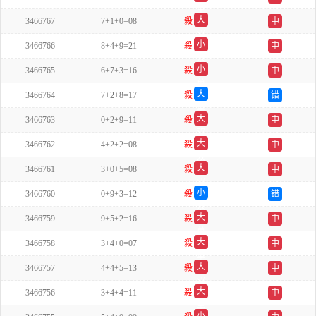
单
大
3466767
7+1+0=08
殺
中
双
小
3466766
8+4+9=21
殺
中
双
小
3466765
6+7+3=16
殺
中
单
大
3466764
7+2+8=17
殺
错
单
大
3466763
0+2+9=11
殺
中
双
大
3466762
4+2+2=08
殺
中
双
大
3466761
3+0+5=08
殺
中
双
小
3466760
0+9+3=12
殺
错
双
大
3466759
9+5+2=16
殺
中
单
大
3466758
3+4+0=07
殺
中
单
大
3466757
4+4+5=13
殺
中
双
大
3466756
3+4+4=11
殺
中
单