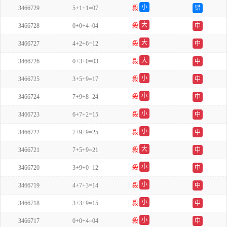
小
3466729
5+1+1=07
殺
错
单
大
3466728
0+0+4=04
殺
中
单
大
3466727
4+2+6=12
殺
中
单
大
3466726
0+3+0=03
殺
中
双
小
3466725
3+5+9=17
殺
中
单
小
3466724
7+9+8=24
殺
中
单
小
3466723
6+7+2=15
殺
中
单
小
3466722
7+9+9=25
殺
中
双
大
3466721
7+5+9=21
殺
中
双
小
3466720
3+9+0=12
殺
中
单
小
3466719
4+7+3=14
殺
中
单
小
3466718
3+3+9=15
殺
中
单
小
3466717
0+0+4=04
殺
中