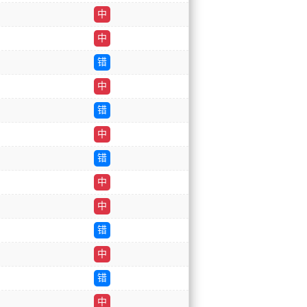
中
中
错
中
错
中
错
中
中
错
中
错
中