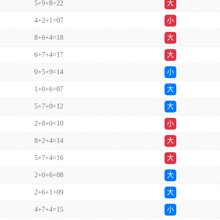
5+9+8=22
大
4+2+1=07
小
8+6+4=18
大
6+7+4=17
大
0+5+9=14
小
1+0+6=07
大
5+7+0=12
大
2+8+0=10
小
8+2+4=14
大
5+7+4=16
大
2+0+6=08
大
2+6+1=09
大
4+7+4=15
小