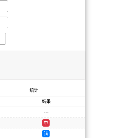
统计
结果
---
中
错