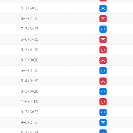
4+1+6=11
大
6+7+2=15
大
7+5+3=15
小
6+6+7=19
大
0+7+3=10
小
8+9+9=26
大
5+7+3=15
小
6+4+9=19
大
8+3+9=20
小
1+6+2=09
小
9+7+6=22
小
9+0+2=11
大
5+4+4=13
大