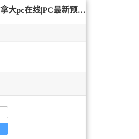
最新预测_28yc.Com 加拿大28-开奖结果|加拿大28在线预测网|加拿大pc在线|PC最新预测咪牌|专注研究加拿大28预测官方结果！