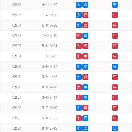
62136
4+1+4=09
大
双
错
62135
1+4+3=08
大
双
中
62134
5+9+6=20
小
双
中
62133
1+3+6=10
小
单
中
62132
5+8+8=21
大
单
中
62131
1+5+7=13
小
单
中
62130
5+9+0=14
小
单
错
62129
3+9+4=16
小
双
中
62128
0+9+9=18
大
单
中
62127
3+8+3=14
大
单
中
62126
3+7+9=19
小
单
中
62125
5+0+2=07
小
双
中
62124
8+9+2=19
小
双
错