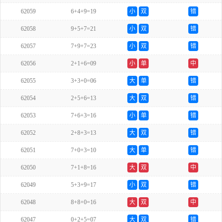
62059
6+4+9=19
小
双
错
62058
9+5+7=21
小
双
错
62057
7+9+7=23
小
双
错
62056
2+1+6=09
小
单
中
62055
3+3+0=06
大
单
错
62054
2+5+6=13
大
双
错
62053
7+6+3=16
小
单
错
62052
2+8+3=13
大
双
错
62051
7+0+3=10
大
单
错
62050
7+1+8=16
大
双
中
62049
5+3+9=17
小
双
错
62048
8+8+0=16
大
双
中
62047
0+2+5=07
大
双
错