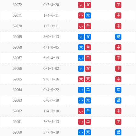
62072
9+7+4=20
大
双
中
62071
1+4+6=11
小
双
中
62070
1+7+3=11
小
单
中
62069
3+9+1=13
大
双
错
62068
4+1+0=05
大
单
中
62067
6+9+4=19
小
单
中
62066
0+1+1=02
大
双
中
62065
9+6+1=16
大
双
中
62064
9+4+9=22
小
单
错
62063
6+6+7=19
小
双
错
62062
1+4+5=10
小
单
中
62061
7+2+4=13
小
单
中
62060
3+7+9=19
小
双
错