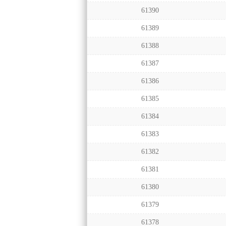
61390
61389
61388
61387
61386
61385
61384
61383
61382
61381
61380
61379
61378