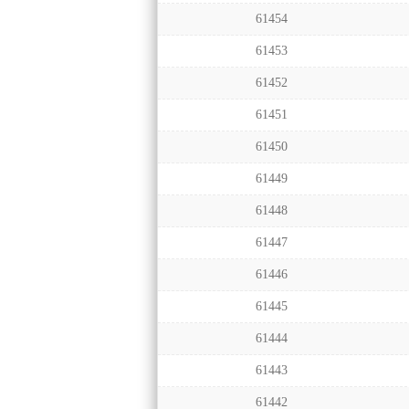
61454
61453
61452
61451
61450
61449
61448
61447
61446
61445
61444
61443
61442