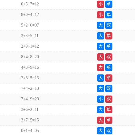
0+5+7=12
小
单
8+0+4=12
小
单
5+2+0=07
大
双
3+3+5=11
大
单
2+9+1=12
大
单
8+4+8=20
大
双
4+3+9=16
大
单
2+6+5=13
大
单
7+4+2=13
大
双
7+4+9=20
小
双
3+6+2=11
大
单
3+7+5=15
大
单
0+1+4=05
大
双