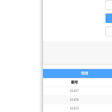
预测
期号
61457
61456
61455