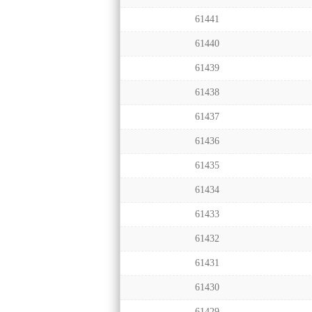
61441
61440
61439
61438
61437
61436
61435
61434
61433
61432
61431
61430
61429