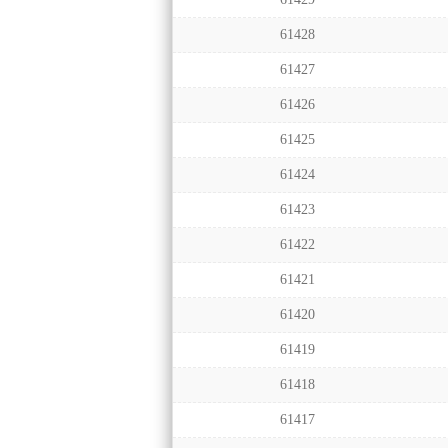
61428
61427
61426
61425
61424
61423
61422
61421
61420
61419
61418
61417