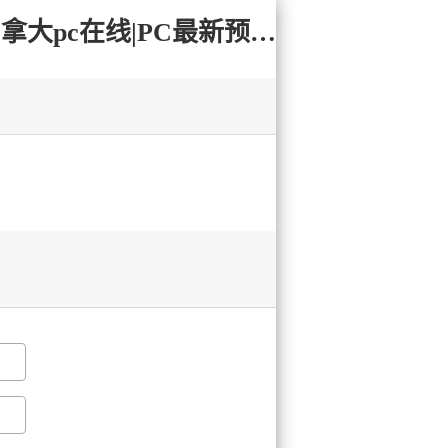
最新预测_28yc.Com 加拿大28-开奖结果|加拿大28在线预测网|加拿大pc在线|PC最新预测咪牌|专注研究加拿大28预测官方结果！