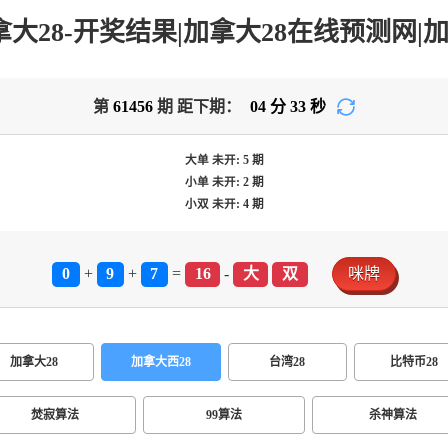
第
61456
期 距下期：
04
分
33
秒
大单
未开:
5
期
小单
未开:
2
期
小双
未开:
4
期
0
+
9
+
7
=
16
-
大
双
咪牌
加拿大28
加拿大西28
台湾28
比特币28
焚寂算法
99算法
杀神算法