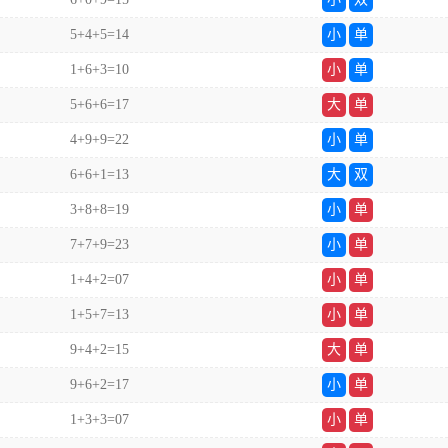
5+4+5=14
小
单
1+6+3=10
小
单
5+6+6=17
大
单
4+9+9=22
小
单
6+6+1=13
大
双
3+8+8=19
小
单
7+7+9=23
小
单
1+4+2=07
小
单
1+5+7=13
小
单
9+4+2=15
大
单
9+6+2=17
小
单
1+3+3=07
小
单