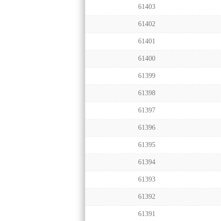
61403
61402
61401
61400
61399
61398
61397
61396
61395
61394
61393
61392
61391