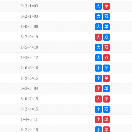
0+2+1=03
大
单
0+2+1=03
大
双
1+0+7=08
大
单
8+2+9=19
大
双
1+5+4=10
大
双
1+3+8=12
大
双
2+6+8=16
小
单
1+9+5=15
小
单
0+2+2=04
小
单
8+0+7=15
大
单
9+2+4=15
小
双
1+4+6=11
小
单
8+2+9=19
小
单