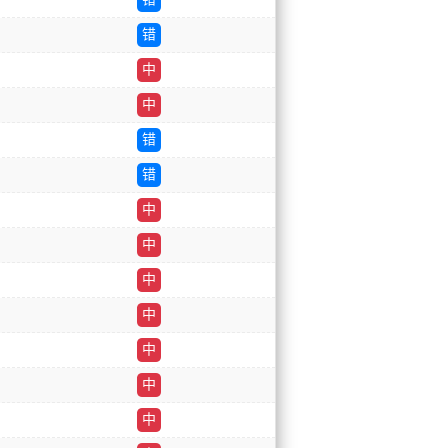
错
中
中
错
错
中
中
中
中
中
中
中