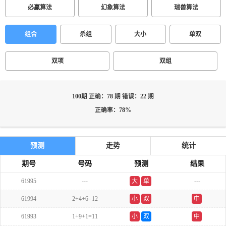
必赢算法
幻象算法
瑞兽算法
组合
杀组
大小
单双
双项
双组
100期 正确：78 期 错误：22 期
正确率：78%
预测
走势
统计
期号
号码
预测
结果
61995
---
大
单
---
61994
2+4+6=12
小
双
中
61993
1+9+1=11
小
双
中