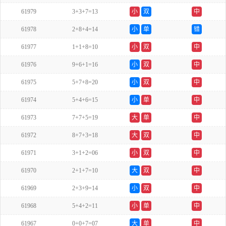
61979
3+3+7=13
小
双
中
61978
2+8+4=14
小
单
错
61977
1+1+8=10
小
双
中
61976
9+6+1=16
小
双
中
61975
5+7+8=20
小
双
中
61974
5+4+6=15
小
单
中
61973
7+7+5=19
大
单
中
61972
8+7+3=18
大
双
中
61971
3+1+2=06
小
双
中
61970
2+1+7=10
大
双
中
61969
2+3+9=14
小
双
中
61968
5+4+2=11
小
单
中
61967
0+0+7=07
大
单
中