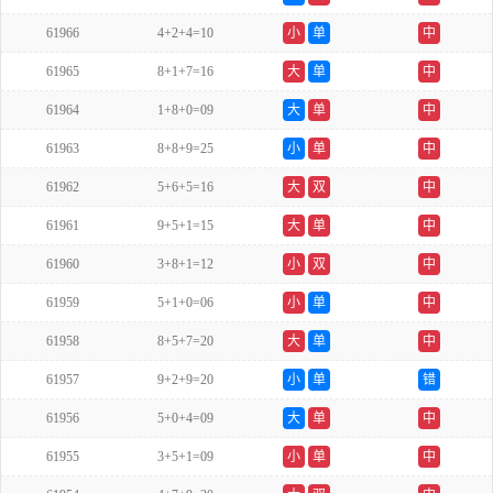
61966
4+2+4=10
小
单
中
61965
8+1+7=16
大
单
中
61964
1+8+0=09
大
单
中
61963
8+8+9=25
小
单
中
61962
5+6+5=16
大
双
中
61961
9+5+1=15
大
单
中
61960
3+8+1=12
小
双
中
61959
5+1+0=06
小
单
中
61958
8+5+7=20
大
单
中
61957
9+2+9=20
小
单
错
61956
5+0+4=09
大
单
中
61955
3+5+1=09
小
单
中