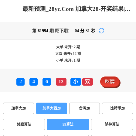
最新预测_28yc.Com 加拿大28-开奖结果|加拿大28在线预测网|加拿大pc在线|PC最新预测咪牌|专注研究加拿大28预测官方结果！
第
61994
期 距下期：
04
分
31
秒
大单
未开:
2
期
大双
未开:
12
期
小单
未开:
1
期
2
4
6
12
小
双
咪牌
+
+
=
-
加拿大28
加拿大西28
台湾28
比特币28
焚寂算法
99算法
杀神算法