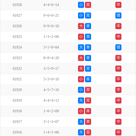
61928
4+4+6=14
小
双
中
61927
9+6+6=21
小
双
错
61926
9+9+0=18
大
单
中
61925
1+3+2=06
小
单
中
61924
3+1+0=04
大
单
错
61923
8+8+4=20
大
单
中
61922
3+5+9=17
大
双
中
61921
5+5+0=10
小
单
中
61920
4+5+7=16
小
双
中
61919
4+4+4=12
大
双
中
61918
1+6+2=09
小
单
中
61917
3+1+3=07
大
单
中
61916
1+4+1=06
大
双
中