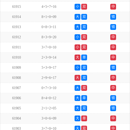
61915
4+5+7=16
小
双
中
61914
8+1+0=09
大
双
错
61913
0+8+3=11
大
双
错
61912
8+3+9=20
小
双
中
61911
3+7+0=10
小
双
中
61910
2+3+9=14
大
单
中
61909
5+3+9=17
小
双
错
61908
2+9+6=17
大
双
中
61907
0+7+3=10
大
双
中
61906
8+4+0=12
大
单
错
61905
2+1+2=05
大
双
错
61904
3+0+6=09
大
单
中
61903
3+7+0=10
大
双
中