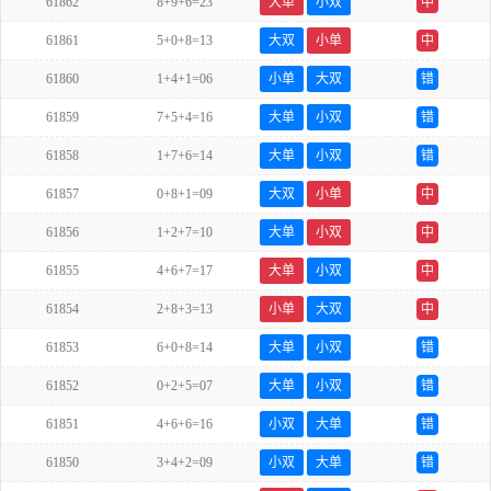
61862
8+9+6=23
大单
小双
中
61861
5+0+8=13
大双
小单
中
61860
1+4+1=06
小单
大双
错
61859
7+5+4=16
大单
小双
错
61858
1+7+6=14
大单
小双
错
61857
0+8+1=09
大双
小单
中
61856
1+2+7=10
大单
小双
中
61855
4+6+7=17
大单
小双
中
61854
2+8+3=13
小单
大双
中
61853
6+0+8=14
大单
小双
错
61852
0+2+5=07
大单
小双
错
61851
4+6+6=16
小双
大单
错
61850
3+4+2=09
小双
大单
错