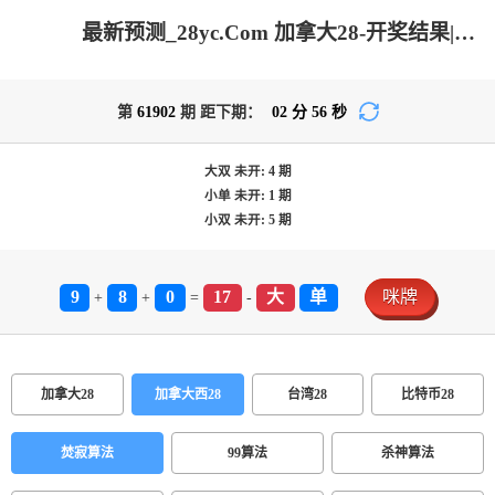
最新预测_28yc.Com 加拿大28-开奖结果|加拿大28在线预测网|加拿大pc在线|PC最新预测咪牌|专注研究加拿大28预测官方结果！
第
61902
期 距下期：
02
分
56
秒
大双
未开:
4
期
小单
未开:
1
期
小双
未开:
5
期
9
8
0
17
大
单
咪牌
+
+
=
-
加拿大28
加拿大西28
台湾28
比特币28
焚寂算法
99算法
杀神算法