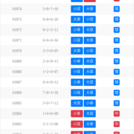
61874
3+8+7=18
小双
大单
错
61873
6+8+6=20
大单
小双
错
61872
8+2+2=12
小单
大双
错
61871
6+6+4=16
小双
大单
错
61870
2+3+0=05
大单
小双
错
61869
2+4+9=15
小单
大双
错
61868
1+2+4=07
小双
大单
错
61867
0+4+8=12
小单
大双
错
61866
7+8+3=18
小双
大单
错
61865
5+0+7=12
大双
小单
错
61864
1+0+8=09
小单
大双
中
61863
5+1+2=08
小双
大单
中